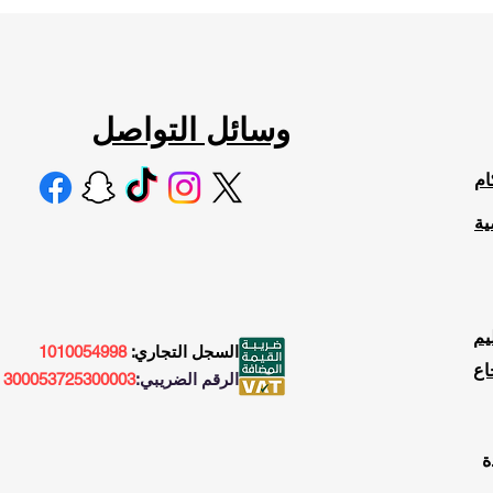
وسائل التواصل
ام
ية
السجل التجاري:
1010054998
اع
الرقم الضريبي:
300053725300003